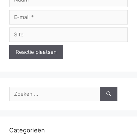
E-
mail
Site
Zoek
naar:
Categorieën