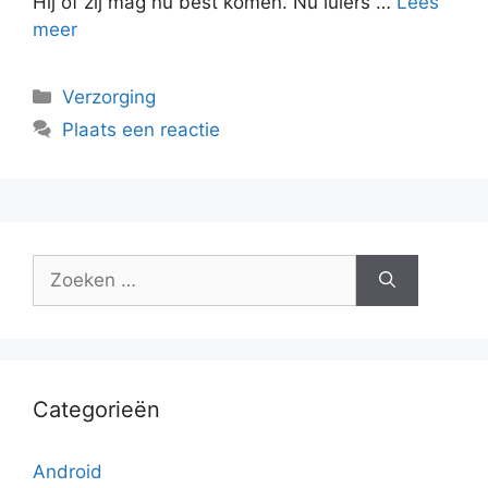
Hij of zij mag nu best komen. Nu luiers …
Lees
meer
Categorieën
Verzorging
Plaats een reactie
Zoek
naar:
Categorieën
Android