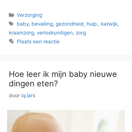
Categorieën
Verzorging
Tags
baby
,
bevalling
,
gezondheid
,
hulp.
,
katwijk
,
kraamzorg
,
verloskundigen
,
zorg
Plaats een reactie
Hoe leer ik mijn baby nieuwe
dingen eten?
door
iq.lars