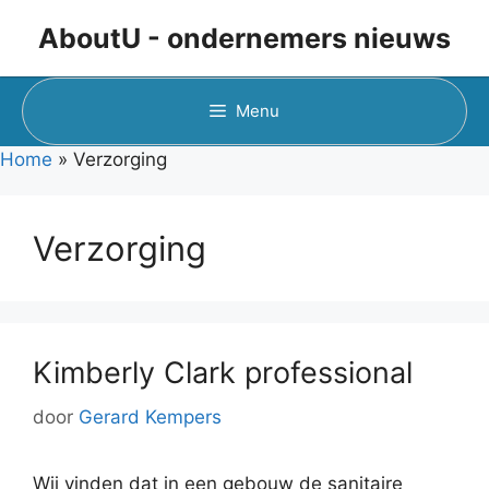
Ga
AboutU - ondernemers nieuws
naar
de
inhoud
Menu
Home
»
Verzorging
Verzorging
Kimberly Clark professional
door
Gerard Kempers
Wij vinden dat in een gebouw de sanitaire