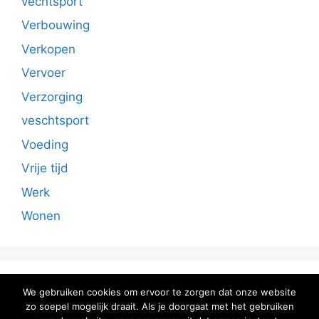
vechtsport
Verbouwing
Verkopen
Vervoer
Verzorging
veschtsport
Voeding
Vrije tijd
Werk
Wonen
Sitemap
We gebruiken cookies om ervoor te zorgen dat onze website
zo soepel mogelijk draait. Als je doorgaat met het gebruiken