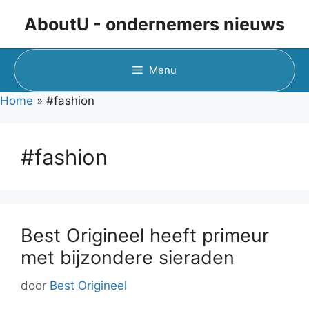
Ga
AboutU - ondernemers nieuws
naar
de
inhoud
Menu
Home
»
#fashion
#fashion
Best Origineel heeft primeur
met bijzondere sieraden
door
Best Origineel