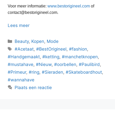
Voor meer informatie:
www.bestorigineel.com
of
contact@bestorigineel.com.
Lees meer
Categorieën
Beauty
,
Kopen
,
Mode
Tags
#Acetaat
,
#BestOrigineel
,
#fashion
,
#Handgemaakt
,
#ketting
,
#manchetknopen
,
#mustahave
,
#Nieuw
,
#oorbellen
,
#Paulibird
,
#Primeur
,
#ring
,
#Sieraden
,
#Skateboardhout
,
#wannahave
Plaats een reactie