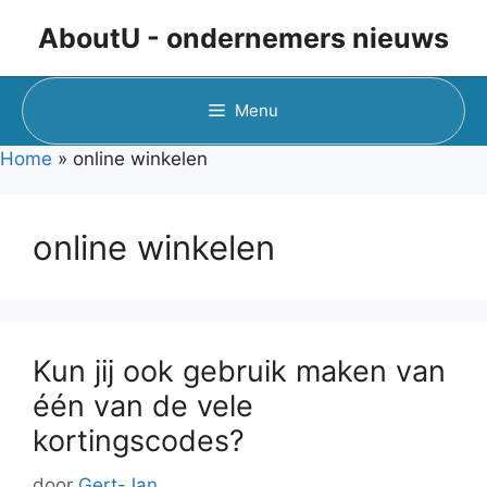
Ga
AboutU - ondernemers nieuws
naar
de
inhoud
Menu
Home
»
online winkelen
online winkelen
Kun jij ook gebruik maken van
één van de vele
kortingscodes?
door
Gert-Jan