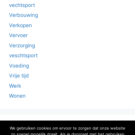
vechtsport
Verbouwing
Verkopen
Vervoer
Verzorging
veschtsport
Voeding
Vrije tijd
Werk
Wonen
Sitemap
We gebruiken cookies om ervoor te zorgen dat onze website
zo soepel mogelijk draait. Als je doorgaat met het gebruiken