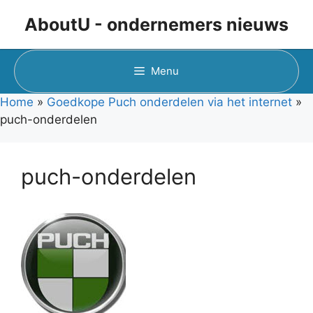
Ga
AboutU - ondernemers nieuws
naar
de
inhoud
Menu
Home
»
Goedkope Puch onderdelen via het internet
»
puch-onderdelen
puch-onderdelen