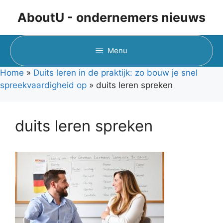
Ga
AboutU - ondernemers nieuws
naar
de
inhoud
Menu
Home
»
Duits leren in de praktijk: zo bouw je snel
spreekvaardigheid op
»
duits leren spreken
duits leren spreken