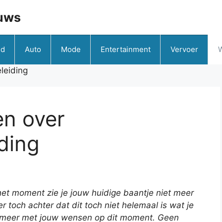
uws
id
Auto
Mode
Entertainment
Vervoer
leiding
en over
ding
et moment zie je jouw huidige baantje niet meer
r toch achter dat dit toch niet helemaal is wat je
 meer met jouw wensen op dit moment. Geen