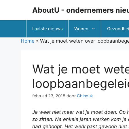
Ga
AboutU - ondernemers nie
naar
de
inhoud
Laatste nieuws
Wonen
Gezondhe
Home
»
Wat je moet weten over loopbaanbege
Wat je moet wet
loopbaanbegelei
februari 23, 2018
door
Chinouk
Je weet niet meer wat je moet doen. Op h
zo zitten. Na enkele jaren werken kom je e
had gehoopt. Het werk past gewoon niet