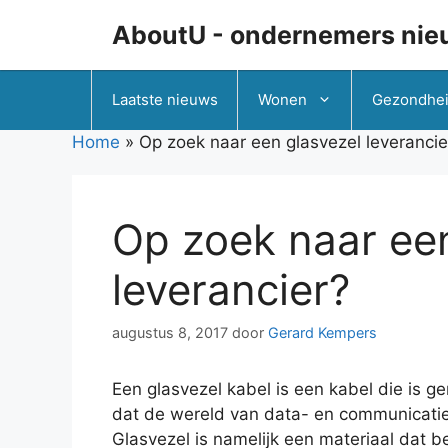
Ga
AboutU - ondernemers nie
naar
de
inhoud
Laatste nieuws
Wonen
Gezondhe
Home
»
Op zoek naar een glasvezel leverancie
Op zoek naar een
leverancier?
augustus 8, 2017
door
Gerard Kempers
Een glasvezel kabel is een kabel die is g
dat de wereld van data- en communicatien
Glasvezel is namelijk een materiaal dat be