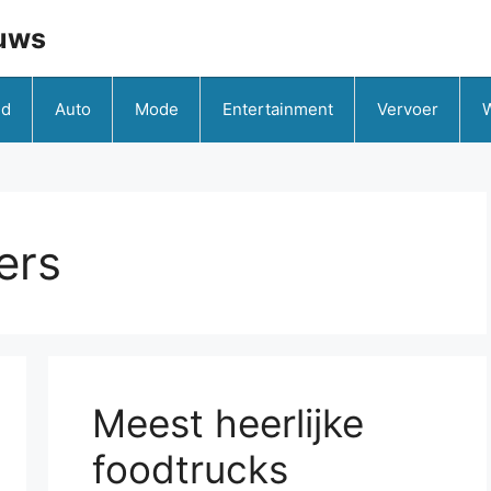
uws
id
Auto
Mode
Entertainment
Vervoer
ers
Meest heerlijke
foodtrucks