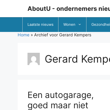
Ga
AboutU - ondernemers nie
naar
de
inhoud
Laatste nieuws
Wonen
Gezondhe
Home
»
Archief voor Gerard Kempers
Gerard Kemp
Een autogarage,
goed maar niet