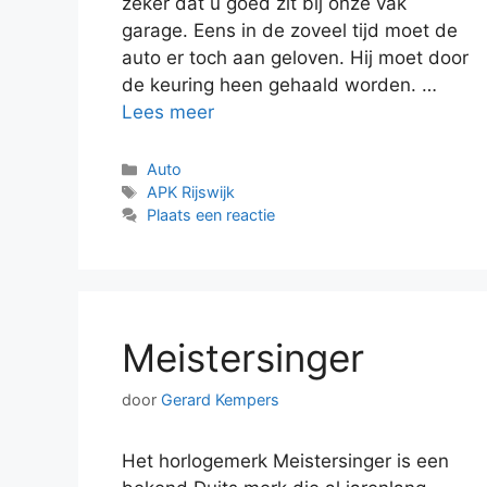
zeker dat u goed zit bij onze vak
garage. Eens in de zoveel tijd moet de
auto er toch aan geloven. Hij moet door
de keuring heen gehaald worden. …
Lees meer
Categorieën
Auto
Tags
APK Rijswijk
Plaats een reactie
Meistersinger
door
Gerard Kempers
Het horlogemerk Meistersinger is een