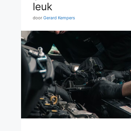
leuk
door
Gerard Kempers