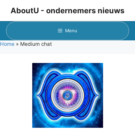
Ga
AboutU - ondernemers nieuws
naar
de
inhoud
Menu
Home
»
Medium chat