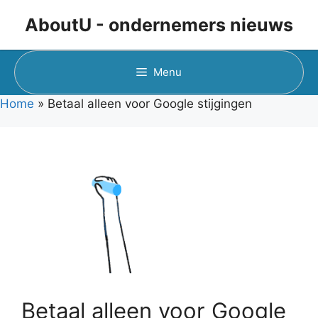
Ga
AboutU - ondernemers nieuws
naar
de
inhoud
Menu
Home
»
Betaal alleen voor Google stijgingen
Betaal alleen voor Google