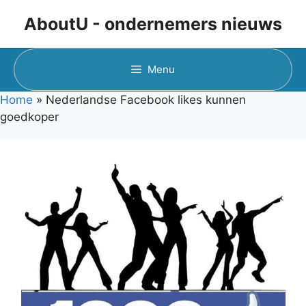
Ga
AboutU - ondernemers nieuws
naar
de
inhoud
Menu
Home
»
Nederlandse Facebook likes kunnen
goedkoper