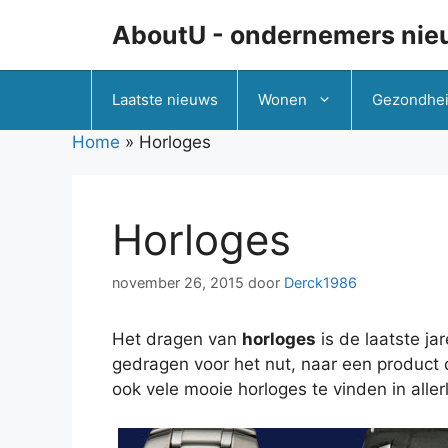
Ga
AboutU - ondernemers nie
naar
de
inhoud
Laatste nieuws
Wonen
Gezondhe
Home
»
Horloges
Horloges
november 26, 2015
door
Derck1986
Het dragen van
horloges
is de laatste j
gedragen voor het nut, naar een product d
ook vele mooie horloges te vinden in allerl