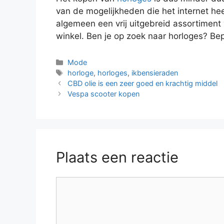
van de mogelijkheden die het internet h
algemeen een vrij uitgebreid assortiment 
winkel. Ben je op zoek naar horloges? Bep
Categorieën
Mode
Tags
horloge
,
horloges
,
ikbensieraden
CBD olie is een zeer goed en krachtig middel
Vespa scooter kopen
Plaats een reactie
Reactie