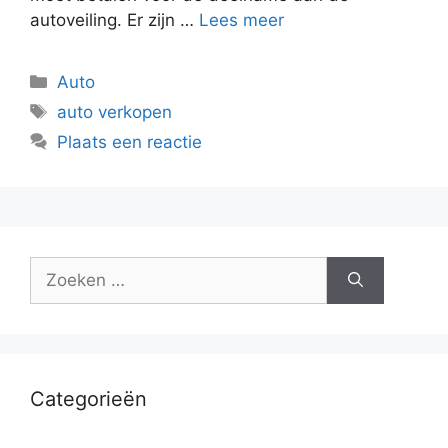
autoveiling. Er zijn …
Lees meer
Categorieën
Auto
Tags
auto verkopen
Plaats een reactie
Zoek
naar:
Categorieën