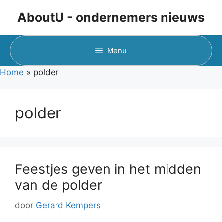
Ga
AboutU - ondernemers nieuws
naar
de
inhoud
Menu
Home
»
polder
polder
Feestjes geven in het midden
van de polder
door
Gerard Kempers