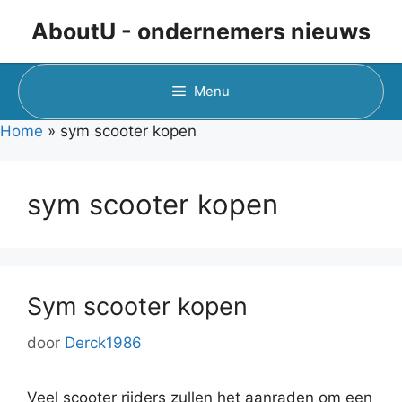
Ga
AboutU - ondernemers nieuws
naar
de
inhoud
Menu
Home
»
sym scooter kopen
sym scooter kopen
Sym scooter kopen
door
Derck1986
Veel scooter rijders zullen het aanraden om een