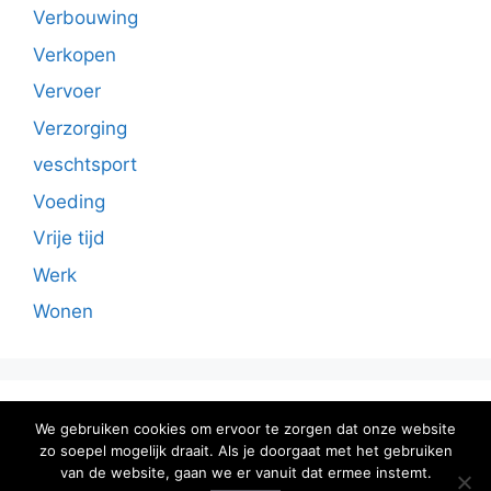
Verbouwing
Verkopen
Vervoer
Verzorging
veschtsport
Voeding
Vrije tijd
Werk
Wonen
Sitemap
We gebruiken cookies om ervoor te zorgen dat onze website
zo soepel mogelijk draait. Als je doorgaat met het gebruiken
van de website, gaan we er vanuit dat ermee instemt.