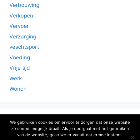
Verbouwing
Verkopen
Vervoer
Verzorging
veschtsport
Voeding
Vrije tijd
Werk
Wonen
Sitemap
We gebruiken cookies om ervoor te zorgen dat onze website
zo soepel mogelijk draait. Als je doorgaat met het gebruiken
van de website, gaan we er vanuit dat ermee instemt.