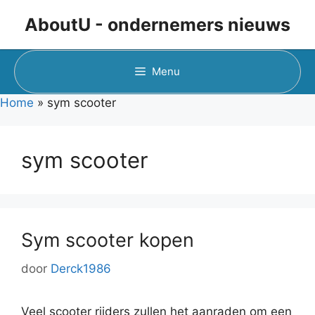
Ga
AboutU - ondernemers nieuws
naar
de
inhoud
Menu
Home
»
sym scooter
sym scooter
Sym scooter kopen
door
Derck1986
Veel scooter rijders zullen het aanraden om een