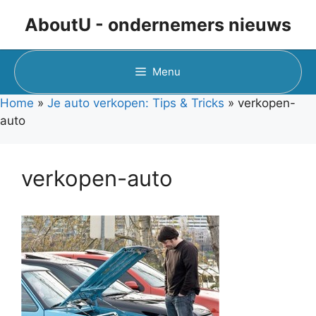
Ga
AboutU - ondernemers nieuws
naar
de
inhoud
Menu
Home
»
Je auto verkopen: Tips & Tricks
»
verkopen-
auto
verkopen-auto