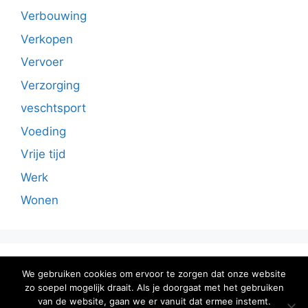
Verbouwing
Verkopen
Vervoer
Verzorging
veschtsport
Voeding
Vrije tijd
Werk
Wonen
Sitemap
We gebruiken cookies om ervoor te zorgen dat onze website
zo soepel mogelijk draait. Als je doorgaat met het gebruiken
van de website, gaan we er vanuit dat ermee instemt.