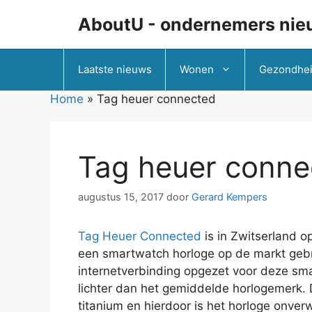
Ga
AboutU - ondernemers nie
naar
de
inhoud
Laatste nieuws
Wonen
Gezondhe
Home
»
Tag heuer connected
Tag heuer conne
augustus 15, 2017
door
Gerard Kempers
Tag Heuer Connected
is in Zwitserland o
een smartwatch horloge op de markt gebr
internetverbinding opgezet voor deze sm
lichter dan het gemiddelde horlogemerk. 
titanium en hierdoor is het horloge onverw