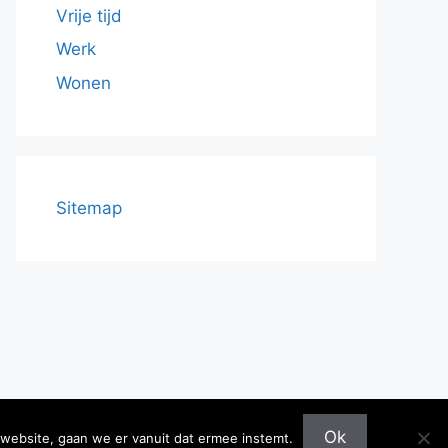
Vrije tijd
Werk
Wonen
Sitemap
Ok
 website, gaan we er vanuit dat ermee instemt.