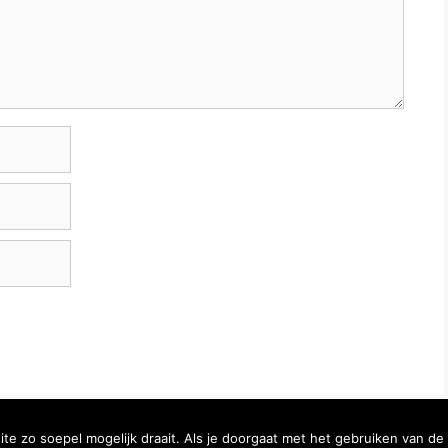
e zo soepel mogelijk draait. Als je doorgaat met het gebruiken van de
© 2026 AboutU.nl |
Sitemap