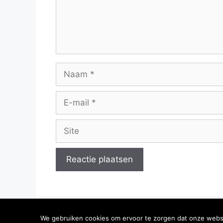
Naam
E-
mail
Site
We gebruiken cookies om ervoor te zorgen dat onze websit