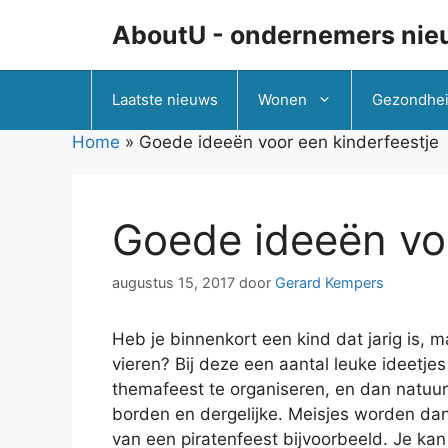
Ga
AboutU - ondernemers nie
naar
de
inhoud
Laatste nieuws
Wonen
Gezondhe
Home
»
Goede ideeën voor een kinderfeestje
Goede ideeën voo
augustus 15, 2017
door
Gerard Kempers
Heb je binnenkort een kind dat jarig is, m
vieren? Bij deze een aantal leuke ideetjes
themafeest te organiseren, en dan natuurlij
borden en dergelijke. Meisjes worden dan
van een piratenfeest bijvoorbeeld. Je kan