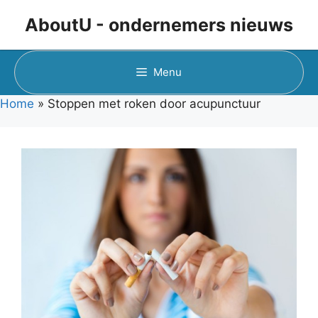
Ga
AboutU - ondernemers nieuws
naar
de
inhoud
Menu
Home
»
Stoppen met roken door acupunctuur