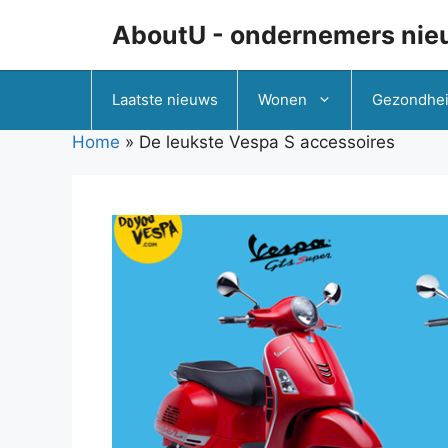
Ga
AboutU - ondernemers nie
naar
de
inhoud
Laatste nieuws
Wonen
Gezondhe
Home
»
De leukste Vespa S accessoires