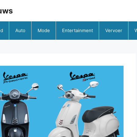
uws
id
Auto
Mode
Entertainment
Vervoer