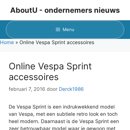
Ga
AboutU - ondernemers nieuws
naar
de
inhoud
Menu
Home
»
Online Vespa Sprint accessoires
Online Vespa Sprint
accessoires
februari 7, 2016
door
Derck1986
De Vespa Sprint is een indrukwekkend model
van Vespa, met een subtiele retro look en toch
heel modern. Daarnaast is de Vespa Sprint een
zeer betrouwbaar model waar je gewoon met