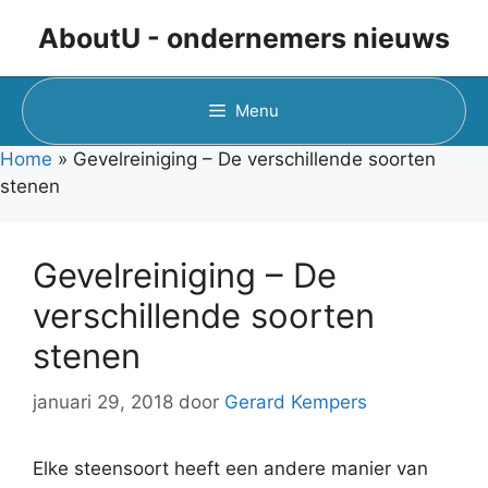
Ga
AboutU - ondernemers nieuws
naar
de
inhoud
Menu
Home
»
Gevelreiniging – De verschillende soorten
stenen
Gevelreiniging – De
verschillende soorten
stenen
januari 29, 2018
door
Gerard Kempers
Elke steensoort heeft een andere manier van