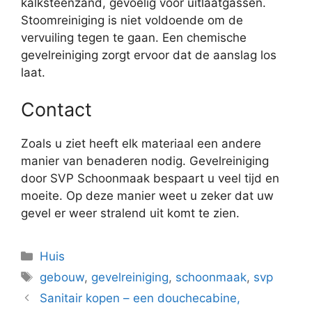
kalksteenzand, gevoelig voor uitlaatgassen.
Stoomreiniging is niet voldoende om de
vervuiling tegen te gaan. Een chemische
gevelreiniging zorgt ervoor dat de aanslag los
laat.
Contact
Zoals u ziet heeft elk materiaal een andere
manier van benaderen nodig. Gevelreiniging
door SVP Schoonmaak bespaart u veel tijd en
moeite. Op deze manier weet u zeker dat uw
gevel er weer stralend uit komt te zien.
Categorieën
Huis
Tags
gebouw
,
gevelreiniging
,
schoonmaak
,
svp
Sanitair kopen – een douchecabine,