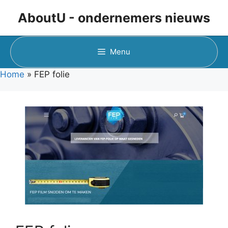
Ga
AboutU - ondernemers nieuws
naar
de
inhoud
Menu
Home
»
FEP folie