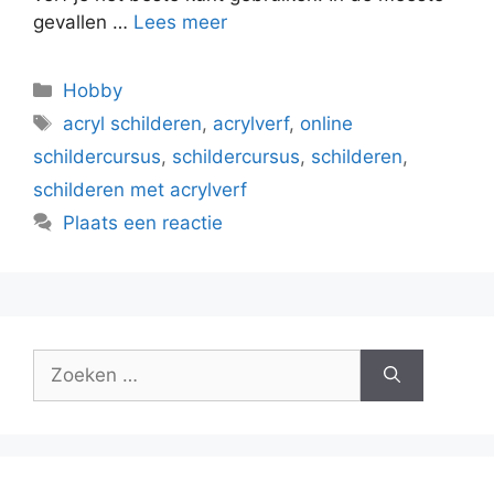
gevallen …
Lees meer
Categorieën
Hobby
Tags
acryl schilderen
,
acrylverf
,
online
schildercursus
,
schildercursus
,
schilderen
,
schilderen met acrylverf
Plaats een reactie
Zoek
naar: