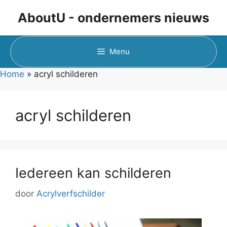
Ga
AboutU - ondernemers nieuws
naar
de
inhoud
Menu
Home
»
acryl schilderen
acryl schilderen
Iedereen kan schilderen
door
Acrylverfschilder