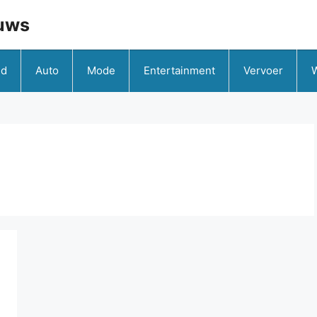
uws
id
Auto
Mode
Entertainment
Vervoer