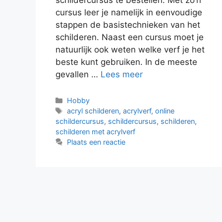
schildercursus te bestellen. Met zo’n
cursus leer je namelijk in eenvoudige
stappen de basistechnieken van het
schilderen. Naast een cursus moet je
natuurlijk ook weten welke verf je het
beste kunt gebruiken. In de meeste
gevallen …
Lees meer
Categorieën
Hobby
Tags
acryl schilderen
,
acrylverf
,
online
schildercursus
,
schildercursus
,
schilderen
,
schilderen met acrylverf
Plaats een reactie