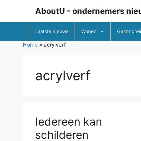
Ga
AboutU - ondernemers nie
naar
de
inhoud
Laatste nieuws
Wonen
Gezondhe
Home
»
acrylverf
acrylverf
Iedereen kan
schilderen