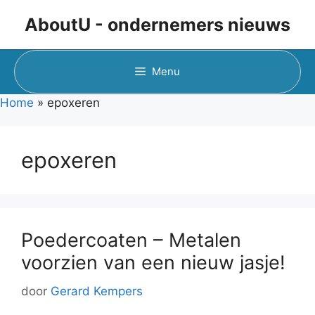
Ga
AboutU - ondernemers nieuws
naar
de
inhoud
Menu
Home
»
epoxeren
epoxeren
Poedercoaten – Metalen
voorzien van een nieuw jasje!
door
Gerard Kempers