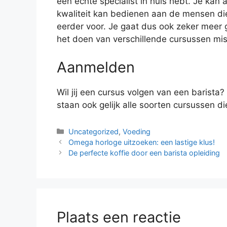
een echte specialist in huis hebt. Je kan a
kwaliteit kan bedienen aan de mensen d
eerder voor. Je gaat dus ook zeker meer g
het doen van verschillende cursussen mis
Aanmelden
Wil jij een cursus volgen van een barista?
staan ook gelijk alle soorten cursussen di
Categorieën
Uncategorized
,
Voeding
Omega horloge uitzoeken: een lastige klus!
De perfecte koffie door een barista opleiding
Plaats een reactie