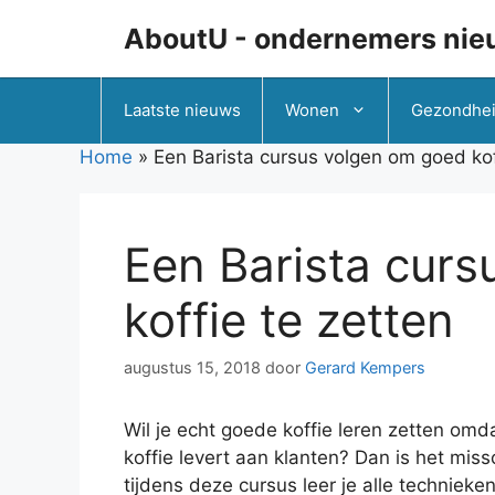
Ga
AboutU - ondernemers nie
naar
de
inhoud
Laatste nieuws
Wonen
Gezondhe
Home
»
Een Barista cursus volgen om goed kof
Een Barista cur
koffie te zetten
augustus 15, 2018
door
Gerard Kempers
Wil je echt goede koffie leren zetten omd
koffie levert aan klanten? Dan is het mi
tijdens deze cursus leer je alle techniek