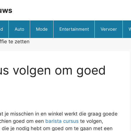
uws
id
Auto
Mode
Entertainment
Vervoer
fie te zetten
sus volgen om goed
at je misschien in en winkel werkt die graag goede
sschien goed om een
barista cursus
te volgen,
en die je nodig hebt om goed om te gaan met een