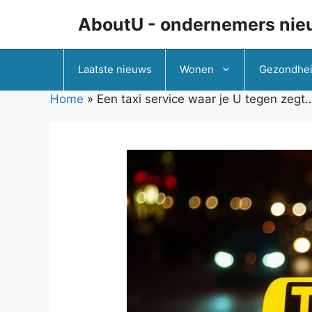
Ga
AboutU - ondernemers nie
naar
de
inhoud
Laatste nieuws
Wonen
Gezondhe
Home
»
Een taxi service waar je U tegen zegt