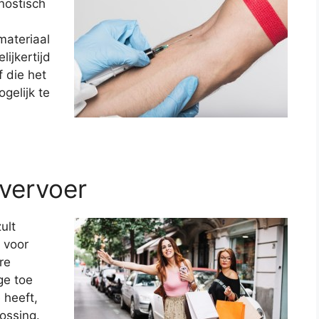
nostisch
materiaal
ijkertijd
 die het
gelijk te
 vervoer
ult
 voor
re
ge toe
 heeft,
ossing.