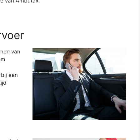
ce van Ambutax.
rvoer
onen van
ium
bij een
ijd