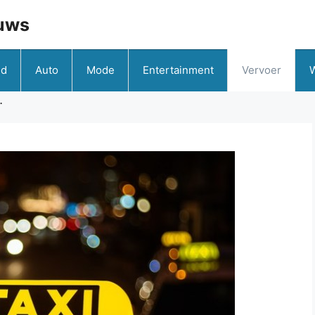
uws
id
Auto
Mode
Entertainment
Vervoer
…