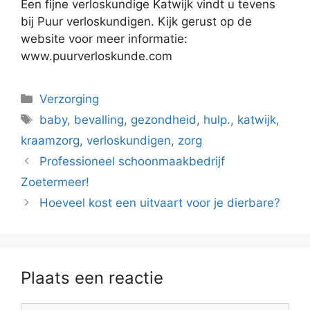
Een fijne verloskundige Katwijk vindt u tevens
bij Puur verloskundigen. Kijk gerust op de
website voor meer informatie:
www.puurverloskunde.com
Categorieën
Verzorging
Tags
baby
,
bevalling
,
gezondheid
,
hulp.
,
katwijk
,
kraamzorg
,
verloskundigen
,
zorg
Professioneel schoonmaakbedrijf
Zoetermeer!
Hoeveel kost een uitvaart voor je dierbare?
Plaats een reactie