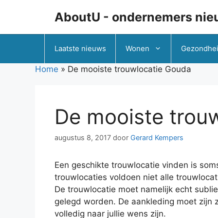
Ga
AboutU - ondernemers nie
naar
de
inhoud
Laatste nieuws
Wonen
Gezondhe
Home
»
De mooiste trouwlocatie Gouda
De mooiste trou
augustus 8, 2017
door
Gerard Kempers
Een geschikte trouwlocatie vinden is som
trouwlocaties voldoen niet alle trouwlocati
De trouwlocatie moet namelijk echt subli
gelegd worden. De aankleding moet zijn z
volledig naar jullie wens zijn.