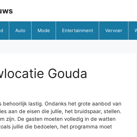
uws
id
Auto
Mode
Entertainment
Vervoer
wlocatie Gouda
s behoorlijk lastig. Ondanks het grote aanbod van
es aan de eisen die jullie, het bruidspaar, stellen.
em zijn. De gasten moeten volledig in de watten
oals jullie die bedoelen, het programma moet