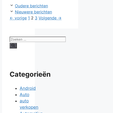
Oudere berichten
Nieuwere berichten
Pagina
Pagina
Pagina
←
vorige
1
2
3
Volgende
→
Zoek
naar:
Categorieën
Android
Auto
auto
verkopen